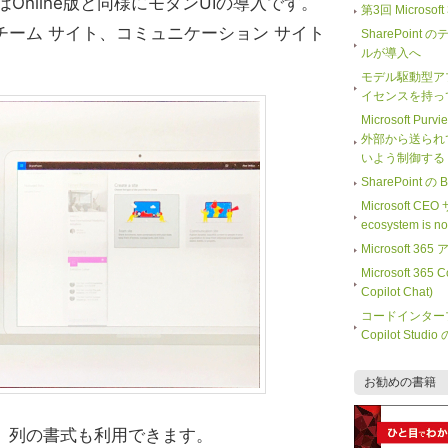
19の目玉はOnline版と同様にモダンUIの導入です。
第3回 Microso
チーム サイト、コミュニケーション サイト
SharePoi
ルが導入へ
モデル駆動型ア
イセンスを持っ
Microsoft Purv
外部から送られ
いよう制御する
SharePoint
Microsoft CE
ecosystem is 
Microsoft
Microsoft 365
Copilot Chat)
コードインター
Copilot Stu
お勧めの書籍
。列の書式も利用できます。