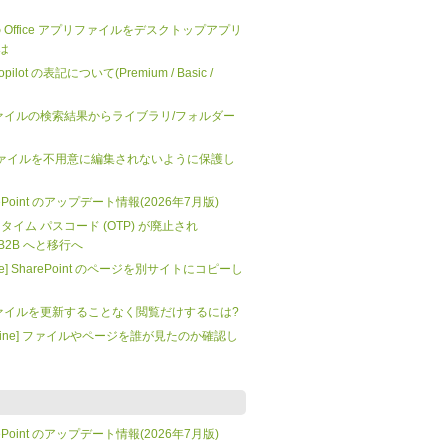
 上の Office アプリファイルをデスクトップアプリ
は
 Copilot の表記について(Premium / Basic /
t: ファイルの検索結果からライブラリ/フォルダー
nt] ファイルを不用意に編集されないように保護し
SharePoint のアップデート情報(2026年7月版)
 ワンタイム パスコード (OTP) が廃止され
tra B2B へと移行へ
mate] SharePoint のページを別サイトにコピーし
t: ファイルを更新することなく閲覧だけするには?
t Online] ファイルやページを誰が見たのか確認し
SharePoint のアップデート情報(2026年7月版)