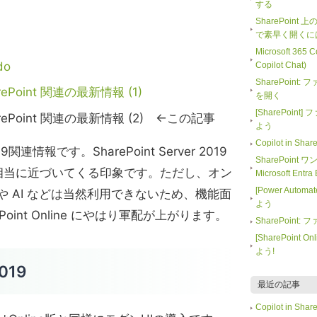
する
SharePoint
で素早く開くに
Microsoft 365
do
Copilot Chat)
SharePoin
SharePoint 関連の最新情報 (1)
を開く
[SharePoi
 - SharePoint 関連の最新情報 (2) ←この記事
よう
Copilot in 
019関連情報です。SharePoint Server 2019
SharePoint
nline相当に近づいてくる印象です。ただし、オン
Microsoft En
[Power Auto
aph や AI などは当然利用できないため、機能面
よう
rePoint Online にやはり軍配が上がります。
SharePoin
[SharePoin
よう!
2019
最近の記事
Copilot in 