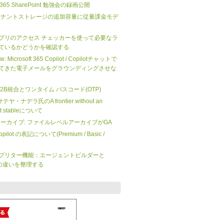
ft 365 SharePoint 勉強会の録画公開
nt のテナントストレージの追加容量に従量課金モデ
プリのアクセス チェッカーを使って必要なラ
ているかどうかを確認する
iew: Microsoft 365 Copilot / Copilotチャットで
てきた電子メールをグラウンディングさせな
 の B2B統合とワンタイム パスコード(OTP)
O サテヤ・ナデラ氏のA frontier without an
not stableについて
 365 アーカイブ: ファイルレベルアーカイブがGA
 Copilot の表記について(Premium / Basic /
プリター機能：エージェントビルダーと
dio の違いを整理する