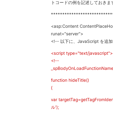
トコードの例を記述しておきま
***************************
<asp:Content ContentPlaceHo
runat="server">
<!-- 以下に、JavaScript を追加
<script type="text/javascript">
<!--
_spBodyOnLoadFunctionNames.
function hideTitle()
{
var targetTag=getTagFromIdenfi
ル');