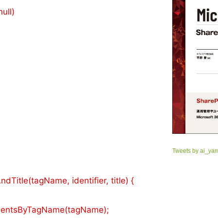
ull)
Tweets by ai_ya
dTitle(tagName, identifier, title) {
mentsByTagName(tagName);