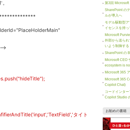
す。
第3回 Microso
SharePoi
ルが導入へ
**************
モデル駆動型ア
イセンスを持っ
lderId="PlaceHolderMain"
Microsoft Purv
外部から送られ
いよう制御する
-->
SharePoint
Microsoft CE
ecosystem is 
Microsoft
push("hideTitle");
Microsoft 365
Copilot Chat)
コードインター
Copilot Stu
お勧めの書籍
fierAndTitle('input','TextField','タイト