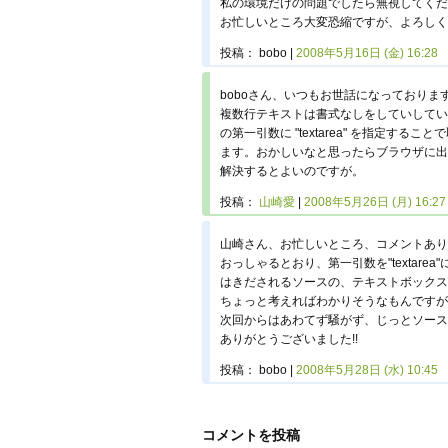
私の環境だけの問題でしたら無視してくだ
お忙しいところ大変恐縮ですが、よろしく
投稿：
bobo
2008年5月16日 (金) 16:28
boboさん、いつもお世話になっており
複数行テキストは書式なしをしていしている場合で試し
の第一引数に "textarea" を指定
ます。おかしいなと思ったらブラウザに出
解決するとよいのですが。
投稿：
山崎愛
2008年5月26日 (月) 16:27
山崎さん、お忙しいところ、コメントあり
おっしゃるとおり、第一引数を"textare
はきだされるソースの、テキストボックスの in
ちょっと考えればわかりそうなもんですが
次回からはあわてず騒がず、じっとソース
ありがとうございました!!
投稿：
bobo
2008年5月28日 (水) 10:45
コメントを投稿