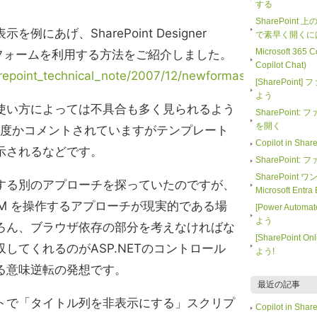
する
SharePoint
にあげ、SharePoint Designer
で素早く開くに
Microsoft 365
トフォームを利用する方法をご紹介しました。
Copilot Chat)
harepoint_technical_note/2007/12/newformaspx_edi_d88b
[SharePoi
よう
使い方によっては不具合も多く見られるよう
SharePoin
を開く
何度かコメントされていますがテンプレート
Copilot in 
示されるなどです。
SharePoin
SharePoint
する別のアプローチを探っていたのですが、
Microsoft En
ML DOM を操作するアプローチが現実的である場
[Power Auto
よう
ろん、ブラウザ依存の部分を考えなければな
[SharePoin
してくれるのがASP.NETのコントロール
よう!
る意味逆転の発想です。
最近の記事
トで「タイトル列を非表示にする」スクリプ
Copilot in 