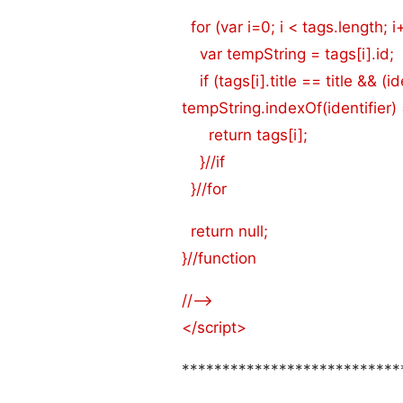
for (var i=0; i < tags.length; i
var tempString = tags[i].id;
if (tags[i].title == title && (id
tempString.indexOf(identifier) 
return tags[i];
}//if
}//for
return null;
}//function
//-->
</script>
***************************