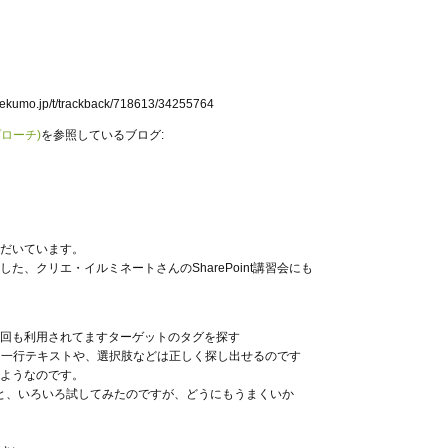
b.lekumo.jp/t/trackback/718613/34255764
プローチ)
を参照しているブログ:
だいています。
、クリエ・イルミネートさんのSharePoint講習会にも
回も利用されてますターゲットのタグを探す
tle関数ですが、一行テキストや、選択肢などは正しく探し出せるのです
ようなのです。
 では無いのかと、いろいろ試してみたのですが、どうにもうまくいか