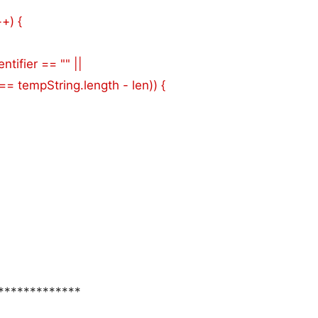
++) {
entifier == "" ||
== tempString.length - len)) {
*************