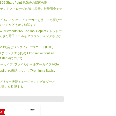
ft 365 SharePoint 勉強会の録画公開
nt のテナントストレージの追加容量に従量課金モデ
プリのアクセス チェッカーを使って必要なラ
ているかどうかを確認する
iew: Microsoft 365 Copilot / Copilotチャットで
てきた電子メールをグラウンディングさせな
 の B2B統合とワンタイム パスコード(OTP)
O サテヤ・ナデラ氏のA frontier without an
not stableについて
 365 アーカイブ: ファイルレベルアーカイブがGA
 Copilot の表記について(Premium / Basic /
プリター機能：エージェントビルダーと
dio の違いを整理する