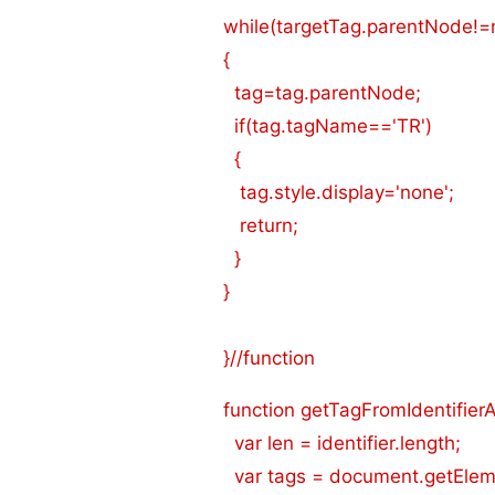
while(targetTag.parentNode!=n
{
tag=tag.parentNode;
if(tag.tagName=='TR')
{
tag.style.display='none';
return;
}
}
}//function
function getTagFromIdentifierAn
var len = identifier.length;
var tags = document.getEle