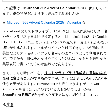
この記事は、
Microsoft 365 Advent Calendar 2025
に参加してい
ます。※公開が予定より少し遅れてすみません💦
🎄
Microsoft 365 Advent Calendar 2025 - Adventar
⛄
SharePoint のリストやライブラリのURLは、新規作成時にリスト名
やライブラリ名を日本語で指定すると、List, List1, List2, や DocLib,
DocLib1, DocLib2,,,, というようなパスを見ても一見よくわからない
URLが生成されます。マルチバイトだと対応できないのが原因で、
英語だとリスト名やライブラリ名がそのままパスとして利用されま
す。ですから、URLをわかりやすくしたければ、そもそも最初から
英語表記で書いておくのが無難ではあります。
さて、こんな時にパスを、
リストやライブラリ作成後に意味のある
名称に変えることができる
のですが、これには SharePoint のAPIを
使う必要があります。PowerShellでも設定できますが、Power
Automate を使うほうが慣れている人も多いでしょうから、
SharePoint REST API
を使った変更方法をご紹介しましょぅ。
⚠️注意