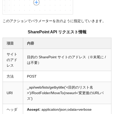
このアクションでパラメーターを次のように指定していきます。
SharePoint API リクエスト情報
項目
内容
サイト
目的の SharePoint サイトのアドレス（※末尾に /
のアド
は不要）
レス
方法
POST
_api/web/lists/getbytitle('<目的のリスト名
URI
>')/RootFolder/MoveTo(newurl='変更後のURLパ
ス')
ヘッダ
Accept:
application/json;odata=verbose