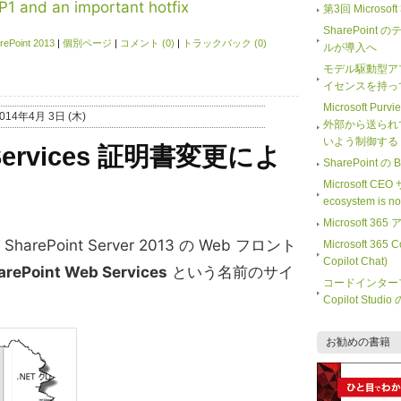
1 and an important hotfix
第3回 Microso
SharePoi
rePoint 2013
|
個別ページ
コメント (0)
トラックバック (0)
ルが導入へ
モデル駆動型ア
イセンスを持っ
Microsoft Purv
014年4月 3日 (木)
外部から送られ
いよう制御する
b Services 証明書変更によ
SharePoint
Microsoft CE
ecosystem is 
Microsoft
び SharePoint Server 2013 の Web フロント
Microsoft 365
Copilot Chat)
arePoint Web Services
という名前のサイ
コードインター
Copilot Stu
お勧めの書籍