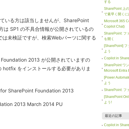
する
SharePoint
で素早く開くに
3 を使っている方は該当しませんが、SharePoint
Microsoft 365
Copilot Chat)
っている方は SP1 の不具合情報が公開されているの
SharePoin
では未検証ですが、検索Webパーツに関する
を開く
[SharePoi
よう
Copilot in 
oint Foundation 2013 が公開されていますの
SharePoint
hotfix をインストールする必要がありま
Microsoft En
[Power Auto
よう
for SharePoint Foundation 2013
SharePoin
[SharePoin
よう!
dation 2013 March 2014 PU
最近の記事
Copilot in 