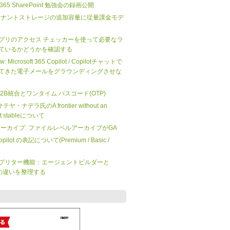
ft 365 SharePoint 勉強会の録画公開
nt のテナントストレージの追加容量に従量課金モデ
プリのアクセス チェッカーを使って必要なラ
ているかどうかを確認する
iew: Microsoft 365 Copilot / Copilotチャットで
てきた電子メールをグラウンディングさせな
 の B2B統合とワンタイム パスコード(OTP)
O サテヤ・ナデラ氏のA frontier without an
not stableについて
 365 アーカイブ: ファイルレベルアーカイブがGA
 Copilot の表記について(Premium / Basic /
プリター機能：エージェントビルダーと
dio の違いを整理する