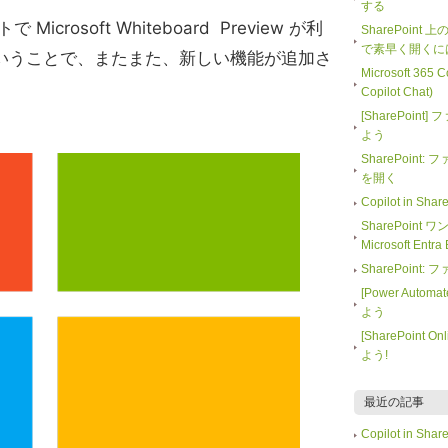
する
Microsoft Whiteboard Preview が利
SharePoint
で素早く開くに
いうことで、またまた、新しい機能が追加さ
Microsoft 365
Copilot Chat)
[SharePoi
よう
SharePoin
を開く
Copilot in 
SharePoint
Microsoft En
SharePoin
[Power Auto
よう
[SharePoin
よう!
最近の記事
Copilot in 