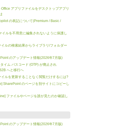
 上の Office アプリファイルをデスクトップアプリ
は
 Copilot の表記について(Premium / Basic /
nt] ファイルを不用意に編集されないように保護し
t: ファイルの検索結果からライブラリ/フォルダー
SharePoint のアップデート情報(2026年7月版)
 ワンタイム パスコード (OTP) が廃止され
tra B2B へと移行へ
t: ファイルを更新することなく閲覧だけするには?
mate] SharePoint のページを別サイトにコピーし
t Online] ファイルやページを誰が見たのか確認し
SharePoint のアップデート情報(2026年7月版)