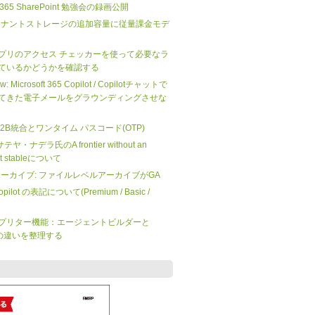
ft 365 SharePoint 勉強会の録画公開
nt のテナントストレージの追加容量に従量課金モデ
プリのアクセス チェッカーを使って必要なラ
ているかどうかを確認する
iew: Microsoft 365 Copilot / Copilotチャットで
てきた電子メールをグラウンディングさせな
 の B2B統合とワンタイム パスコード(OTP)
O サテヤ・ナデラ氏のA frontier without an
not stableについて
 365 アーカイブ: ファイルレベルアーカイブがGA
 Copilot の表記について(Premium / Basic /
プリター機能：エージェントビルダーと
dio の違いを整理する