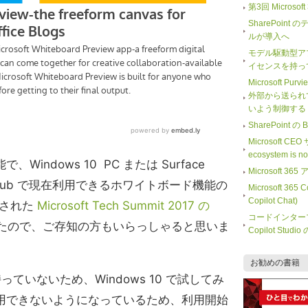
第3回 Microso
SharePoi
ルが導入へ
モデル駆動型ア
イセンスを持っ
Microsoft Purv
外部から送られ
いよう制御する
SharePoint
Microsoft CE
ecosystem is 
indows 10 PC または Surface
Microsoft
ce Hub で現在利用できるホワイトボード機能の
Microsoft 365
Copilot Chat)
施された
Microsoft Tech Summit 2017 の
コードインター
たので、ご存知の方もいらっしゃると思いま
Copilot Stu
お勧めの書籍
は持っていないため、Windows 10 で試してみ
用できないようになっているため、利用開始