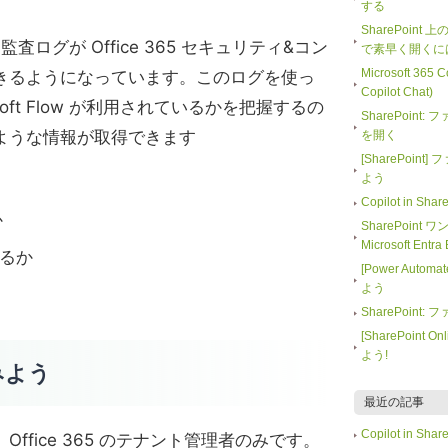
する
SharePoint
する監査ログが Office 365 セキュリティ&コン
で素早く開くに
Microsoft 365
きるようになっています。このログを使っ
Copilot Chat)
oft Flow が利用されているかを把握するの
SharePoin
ような情報が取得できます
を開く
[SharePoi
よう
Copilot in 
か
SharePoint
Microsoft En
るか
[Power Auto
よう
SharePoin
[SharePoin
よう!
みよう
最近の記事
Copilot in 
ffice 365 のテナント管理者のみです。