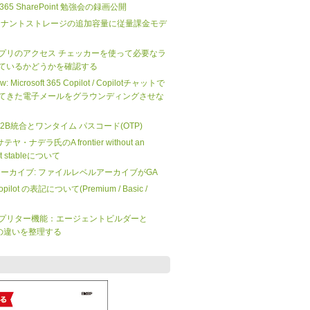
ft 365 SharePoint 勉強会の録画公開
nt のテナントストレージの追加容量に従量課金モデ
プリのアクセス チェッカーを使って必要なラ
ているかどうかを確認する
iew: Microsoft 365 Copilot / Copilotチャットで
てきた電子メールをグラウンディングさせな
 の B2B統合とワンタイム パスコード(OTP)
O サテヤ・ナデラ氏のA frontier without an
not stableについて
 365 アーカイブ: ファイルレベルアーカイブがGA
 Copilot の表記について(Premium / Basic /
プリター機能：エージェントビルダーと
dio の違いを整理する