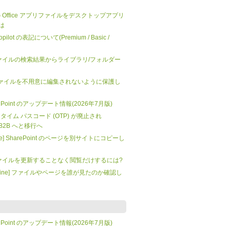
 上の Office アプリファイルをデスクトップアプリ
は
 Copilot の表記について(Premium / Basic /
t: ファイルの検索結果からライブラリ/フォルダー
nt] ファイルを不用意に編集されないように保護し
SharePoint のアップデート情報(2026年7月版)
 ワンタイム パスコード (OTP) が廃止され
tra B2B へと移行へ
mate] SharePoint のページを別サイトにコピーし
t: ファイルを更新することなく閲覧だけするには?
t Online] ファイルやページを誰が見たのか確認し
SharePoint のアップデート情報(2026年7月版)