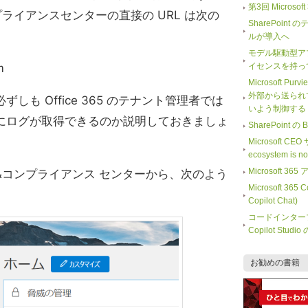
第3回 Microso
ライアンスセンターの直接の URL は次の
SharePoi
ルが導入へ
モデル駆動型ア
m
イセンスを持っ
Microsoft Purv
外部から送られ
も Office 365 のテナント管理者では
いよう制御する
にログが取得できるのか説明しておきましょ
SharePoint
Microsoft CE
ecosystem is 
Microsoft
&コンプライアンス センターから、次のよう
Microsoft 365
Copilot Chat)
コードインター
Copilot Stu
お勧めの書籍