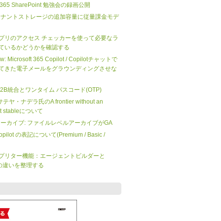
ft 365 SharePoint 勉強会の録画公開
nt のテナントストレージの追加容量に従量課金モデ
プリのアクセス チェッカーを使って必要なラ
ているかどうかを確認する
iew: Microsoft 365 Copilot / Copilotチャットで
てきた電子メールをグラウンディングさせな
 の B2B統合とワンタイム パスコード(OTP)
O サテヤ・ナデラ氏のA frontier without an
not stableについて
 365 アーカイブ: ファイルレベルアーカイブがGA
 Copilot の表記について(Premium / Basic /
プリター機能：エージェントビルダーと
dio の違いを整理する