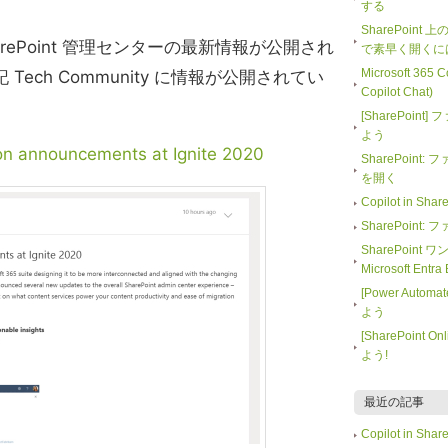
する
SharePoint
にて SharePoint 管理センターの最新情報が公開され
で素早く開くに
Microsoft 365
ech Community に情報が公開されてい
Copilot Chat)
[SharePoi
よう
on announcements at Ignite 2020
SharePoin
を開く
Copilot in 
SharePoin
SharePoint
Microsoft En
[Power Auto
よう
[SharePoin
よう!
最近の記事
Copilot in 