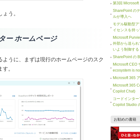
第3回 Microso
SharePoi
しょう。
ルが導入へ
モデル駆動型ア
イセンスを持っ
ター ホームページ
Microsoft Purv
外部から送られ
いよう制御する
SharePoint
るように、まずは現行のホームページのスク
Microsoft CE
ます。
ecosystem is 
Microsoft
Microsoft 365
Copilot Chat)
コードインター
Copilot Stu
お勧めの書籍