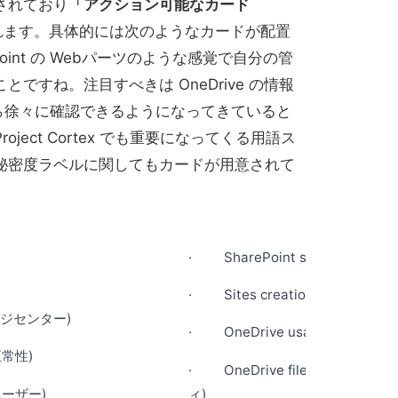
されており
「アクション可能なカード
れます。具体的には次のようなカードが配置
oint の Webパーツのような感覚で自分の管
ですね。注目すべきは OneDrive の情報
ターから徐々に確認できるようになってきていると
ject Cortex でも重要になってくる用語ス
秘密度ラベルに関してもカードが用意されて
· SharePoint storage us
· Sites creation breakd
セージセンター)
· OneDrive usage (OneDri
正常性)
· OneDrive file activity 
ユーザー)
ィ)