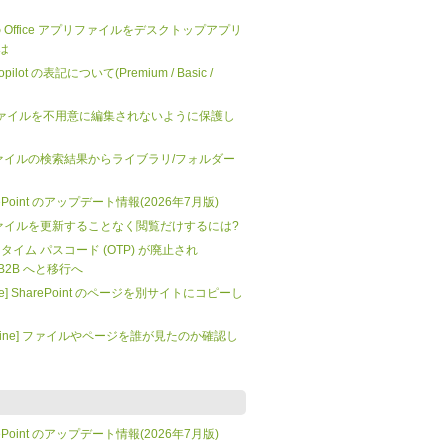
 上の Office アプリファイルをデスクトップアプリ
は
 Copilot の表記について(Premium / Basic /
nt] ファイルを不用意に編集されないように保護し
t: ファイルの検索結果からライブラリ/フォルダー
SharePoint のアップデート情報(2026年7月版)
t: ファイルを更新することなく閲覧だけするには?
 ワンタイム パスコード (OTP) が廃止され
tra B2B へと移行へ
mate] SharePoint のページを別サイトにコピーし
t Online] ファイルやページを誰が見たのか確認し
SharePoint のアップデート情報(2026年7月版)