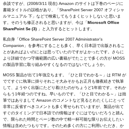
余談ですが、(2008/3/11 現在) Amazon のサイトは下巻のページに
書籍タイトルの誤植があり、「SharePoint Server 2007 オフィシャ
ルマニュアル 下」などで検索してもうまくヒットしないと思いま
す。そのうち修正されると思いますが、今は「
Microsoft Office
SharePoint Se (3)
」と入力するとヒットします。
私自身「Office SharePoint Server 2007 Administrator's
Companion」を参考にすることも多く、早く日本語で出版されるこ
とがあればよいのにとは思っていたのですがよかったです。さらに
より詳細でかつ守備範囲の広い書籍がでたことで多くの方が MOSS
の製品学習に取り組みやすくなるのではないでしょうか。
MOSS 製品が出て1年強立ちます。「ひと目でわかる～」は RTM が
でてすぐに執筆に掛りそれこそ大みそかもお正月も徹夜続きで執筆
して、ようやく出版にたどり着けたのがちょうど1年前です。それか
らもう1年経つのですね。早いものです。「ひと目でわかる～」は拙
筆ではありまして Amazon のコメントなど見るとわたくしにとって
非常に反省すべきコメントも多く寄せられていますが、製品が出て
すぐのタイミングで日本語での情報はすぐにはでないだろうと踏ん
で、限られた時間とページ数の中で精一杯可能な限りお伝えしたい
情報は含めたつもりです。そのため多くの方にご利用いただき、か