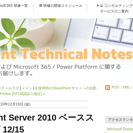
osoft 365 研修一覧
📆 研修の開催スケジュール
👩‍💻 コンサルティング
サービスのご案内
RSS（XML
 バーチャルラボ
メイン
IE使用時のSharePoint サイトへの自動
irefox (NTLM認証の場合)
»
010年12月10日 (金)
int Server 2010 ベースス
アクセスランキ
2/15
Microsoft 