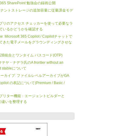
ft 365 SharePoint 勉強会の録画公開
nt のテナントストレージの追加容量に従量課金モデ
プリのアクセス チェッカーを使って必要なラ
ているかどうかを確認する
iew: Microsoft 365 Copilot / Copilotチャットで
てきた電子メールをグラウンディングさせな
 の B2B統合とワンタイム パスコード(OTP)
O サテヤ・ナデラ氏のA frontier without an
not stableについて
 365 アーカイブ: ファイルレベルアーカイブがGA
 Copilot の表記について(Premium / Basic /
プリター機能：エージェントビルダーと
dio の違いを整理する