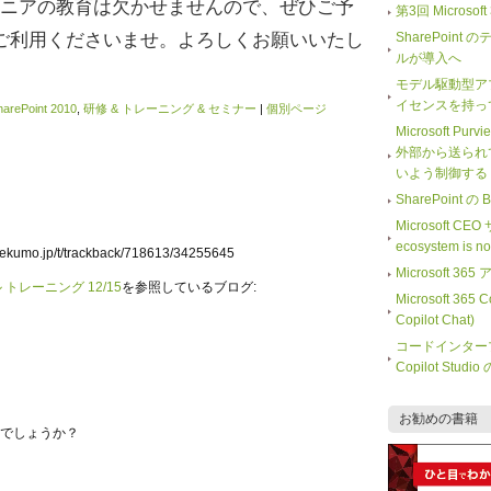
はエンジニアの教育は欠かせませんので、ぜひご予
第3回 Microso
ご利用くださいませ。よろしくお願いいたし
SharePoi
ルが導入へ
モデル駆動型ア
イセンスを持っ
harePoint 2010
,
研修 & トレーニング & セミナー
|
個別ページ
Microsoft Purv
外部から送られ
いよう制御する
SharePoint
Microsoft CE
ecosystem is 
b.lekumo.jp/t/trackback/718613/34255645
Microsoft
スキル トレーニング 12/15
を参照しているブログ:
Microsoft 365
Copilot Chat)
コードインター
Copilot Stu
お勧めの書籍
でしょうか？