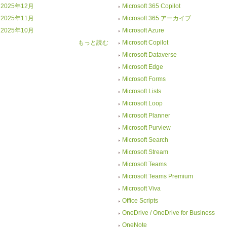
2025年12月
Microsoft 365 Copilot
2025年11月
Microsoft 365 アーカイブ
2025年10月
Microsoft Azure
もっと読む
Microsoft Copilot
Microsoft Dataverse
Microsoft Edge
Microsoft Forms
Microsoft Lists
Microsoft Loop
Microsoft Planner
Microsoft Purview
Microsoft Search
Microsoft Stream
Microsoft Teams
Microsoft Teams Premium
Microsoft Viva
Office Scripts
OneDrive / OneDrive for Business
OneNote