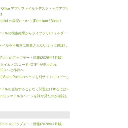
 上の Office アプリファイルをデスクトップアプリ
は
 Copilot の表記について(Premium / Basic /
t: ファイルの検索結果からライブラリ/フォルダー
nt] ファイルを不用意に編集されないように保護し
SharePoint のアップデート情報(2026年7月版)
 ワンタイム パスコード (OTP) が廃止され
tra B2B へと移行へ
mate] SharePoint のページを別サイトにコピーし
t: ファイルを更新することなく閲覧だけするには?
t Online] ファイルやページを誰が見たのか確認し
SharePoint のアップデート情報(2026年7月版)