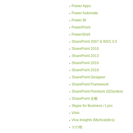
Power Apps
Power Automate
Power BI
PowerPoint
PowerShell
SharePoint 2007 & WSS 3.0
SharePoint 2010
SharePoint 2013
SharePoint 2016
SharePoint 2019
SharePoint Designer
SharePoint Framework
SharePoint Premium (旧Syntex)
SharePoint 全般
Skype for Business / Lync
Visio
Viva Insights (MyAnalytics)
その他