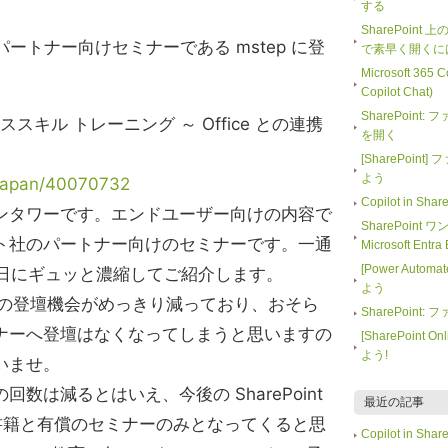
する
SharePoint
フト パートナー向けセミナーである mstep に登
で素早く開くに
Microsoft 365
Copilot Chat)
SharePoin
0 ベーススキル トレーニング ～ Office との連携
を開く
[SharePoi
よう
m/japan/40070732
Copilot in 
ンタワーです。エンドユーザー向けの内容で
SharePoint
ト社のパートナー向けのセミナーです。一通
Microsoft En
[Power Auto
機能を一日にギュッと濃縮してご紹介します。
よう
ナーの登壇機会がめっきり減っており、おそら
SharePoin
ナーへ登壇はなくなってしまうと思いますの
[SharePoin
よう!
いませ。
数は減るとはいえ、今後の SharePoint
最近の記事
や書籍と有償のセミナーのみとなってくると思
Copilot in 