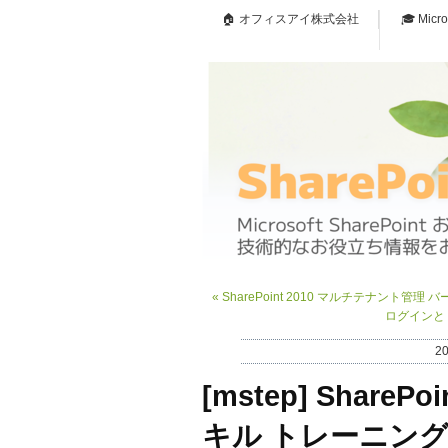
🏠 オフィスアイ株式会社
🎓 Micr
«
SharePoint 2010 マルチテナント管理
ログインと F
2
[mstep] SharePo
キル トレーニング 1