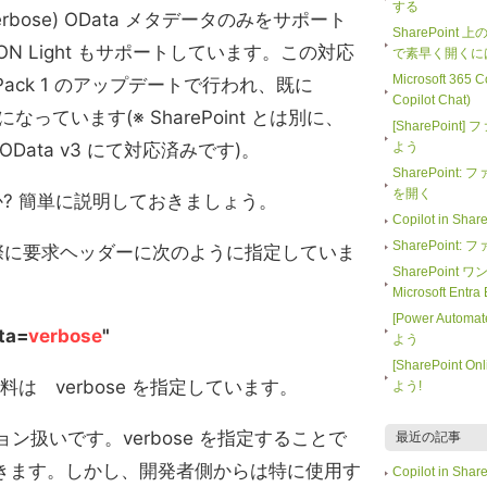
する
bose) OData メタデータのみをサポート
SharePoint
N Light もサポートしています。この対応
で素早く開くに
Microsoft 365
 Pack 1 のアップデートで行われ、既に
Copilot Chat)
になっています(※ SharePoint とは別に、
[SharePoi
は既に OData v3 にて対応済みです)。
よう
SharePoin
を開く
は何か? 簡単に説明しておきましょう。
Copilot in 
SharePoin
出す際に要求ヘッダーに次のように指定していま
SharePoint
Microsoft En
[Power Auto
ta=
verbose
"
よう
[SharePoin
 資料は verbose を指定しています。
よう!
ション扱いです。verbose を指定することで
最近の記事
きます。しかし、開発者側からは特に使用す
Copilot in 