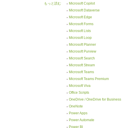
もっと読む
Microsoft Copilot
Microsoft Dataverse
Microsoft Edge
Microsoft Forms
Microsoft Lists
Microsoft Loop
Microsoft Planner
Microsoft Purview
Microsoft Search
Microsoft Stream
Microsoft Teams
Microsoft Teams Premium
Microsoft Viva
Office Scripts
OneDrive / OneDrive for Business
OneNote
Power Apps
Power Automate
Power BI