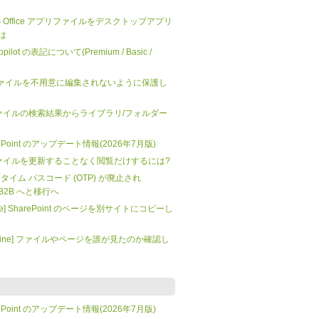
 上の Office アプリファイルをデスクトップアプリ
は
 Copilot の表記について(Premium / Basic /
nt] ファイルを不用意に編集されないように保護し
t: ファイルの検索結果からライブラリ/フォルダー
SharePoint のアップデート情報(2026年7月版)
t: ファイルを更新することなく閲覧だけするには?
 ワンタイム パスコード (OTP) が廃止され
tra B2B へと移行へ
mate] SharePoint のページを別サイトにコピーし
t Online] ファイルやページを誰が見たのか確認し
SharePoint のアップデート情報(2026年7月版)