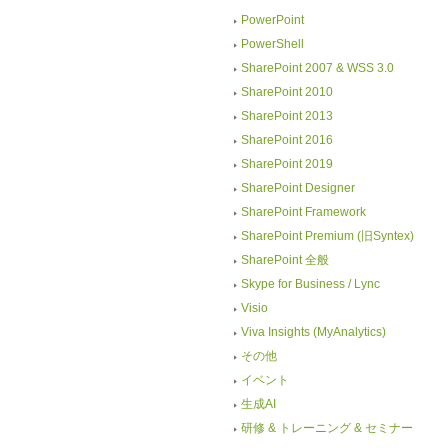
PowerPoint
PowerShell
SharePoint 2007 & WSS 3.0
SharePoint 2010
SharePoint 2013
SharePoint 2016
SharePoint 2019
SharePoint Designer
SharePoint Framework
SharePoint Premium (旧Syntex)
SharePoint 全般
Skype for Business / Lync
Visio
Viva Insights (MyAnalytics)
その他
イベント
生成AI
研修 & トレーニング & セミナー