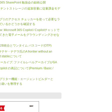
ft 365 SharePoint 勉強会の録画公開
nt のテナントストレージの追加容量に従量課金モデ
プリのアクセス チェッカーを使って必要なラ
ているかどうかを確認する
iew: Microsoft 365 Copilot / Copilotチャットで
てきた電子メールをグラウンディングさせな
 の B2B統合とワンタイム パスコード(OTP)
O サテヤ・ナデラ氏のA frontier without an
not stableについて
 365 アーカイブ: ファイルレベルアーカイブがGA
 Copilot の表記について(Premium / Basic /
プリター機能：エージェントビルダーと
dio の違いを整理する