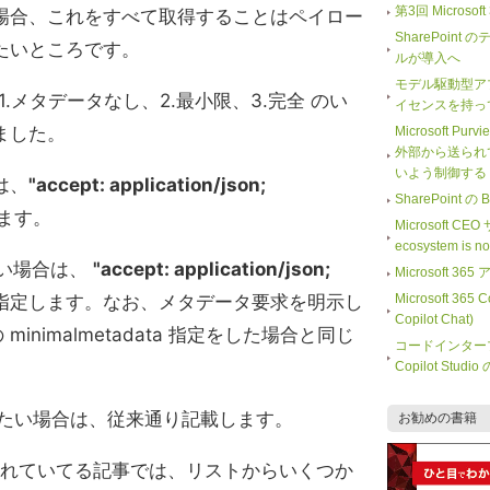
第3回 Microso
場合、これをすべて取得することはペイロー
SharePoi
たいところです。
ルが導入へ
モデル駆動型ア
、1.メタデータなし、2.最小限、3.完全 のい
イセンスを持っ
ました。
Microsoft Purv
外部から送られ
いよう制御する
は、
"accept: application/json;
SharePoint
ます。
Microsoft CE
ecosystem is 
よい場合は、
"accept: application/json;
Microsoft
指定します。なお、メタデータ要求を明示し
Microsoft 365
Copilot Chat)
minimalmetadata 指定をした場合と同じ
コードインター
Copilot Stu
したい場合は、従来通り記載します。
お勧めの書籍
に公開されていてる記事では、リストからいくつか