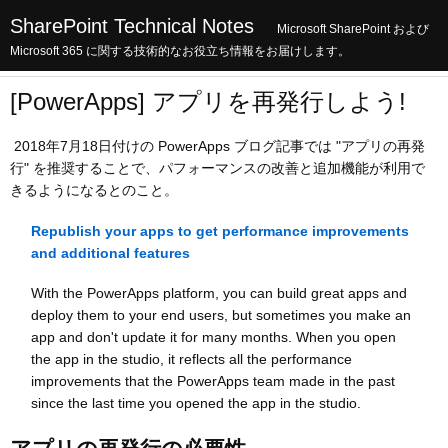
SharePoint Technical Notes
Microsoft SharePoint および
Microsoft 365 に関する技術的なお役立ち情報をお届けします。
[PowerApps] アプリを再発行しよう!
2018年7月18日付けの PowerApps ブログ記事では "アプリの再発
行" を推奨することで、パフォーマンスの改善と追加機能が利用で
きるようになるとのこと。
Republish your apps to get performance improvements
and additional features
With the PowerApps platform, you can build great apps and
deploy them to your end users, but sometimes you make an
app and don't update it for many months. When you open
the app in the studio, it reflects all the performance
improvements that the PowerApps team made in the past
since the last time you opened the app in the studio.