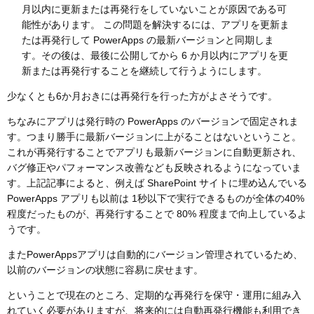
月以内に更新または再発行をしていないことが原因である可
能性があります。
この問題を解決するには、アプリを更新ま
たは再発行して PowerApps の最新バージョンと同期しま
す。その後は、最後に公開してから 6 か月以内にアプリを更
新または再発行することを継続して行うようにします。
少なくとも6か月おきには再発行を行った方がよさそうです。
ちなみにアプリは発行時の PowerApps のバージョンで固定されま
す。つまり勝手に最新バージョンに上がることはないということ。
これが再発行することでアプリも最新バージョンに自動更新され、
バグ修正やパフォーマンス改善なども反映されるようになっていま
す。上記記事によると、例えば SharePoint サイトに埋め込んでいる
PowerApps アプリも以前は 1秒以下で実行できるものが全体の40%
程度だったものが、再発行することで 80% 程度まで向上しているよ
うです。
またPowerAppsアプリは自動的にバージョン管理されているため、
以前のバージョンの状態に容易に戻せます。
ということで現在のところ、定期的な再発行を保守・運用に組み入
れていく必要がありますが、将来的には自動再発行機能も利用でき