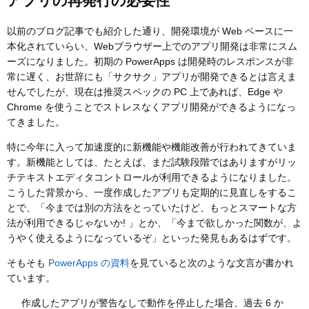
アプリの再発行の必要性
以前のブログ記事でも紹介した通り、開発環境が Web ベースに一
本化されていらい、Webブラウザー上でのアプリ開発は非常にスム
ーズになりました。初期の PowerApps は開発時のレスポンスが非
常に遅く、お世辞にも「サクサク」アプリが開発できるとは言えま
せんでしたが、現在は推奨スペックの PC 上であれば、Edge や
Chrome を使うことでストレスなくアプリ開発ができるようになっ
てきました。
特に今年に入って加速度的に新機能や機能改善が行われてきていま
す。新機能としては、たとえば、まだ試験段階ではありますがリッ
チテキストエディタコントロールが利用できるようになりました。
こうした背景から、一度作成したアプリも定期的に見直しをするこ
とで、「今までは別の方法をとっていたけど、もっとスマートな方
法が利用できるじゃないか! 」とか、「今まで欲しかった関数が、よ
うやく使えるようになっているぞ」といった発見もあるはずです。
そもそも
PowerApps の資料
を見ていると次のような文言が書かれ
ています。
作成したアプリが警告なしで動作を停止した場合、過去 6 か