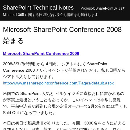
SharePoint Technical Notes
Microsoft SharePoint および
Microsoft 365 に関する技術的なお役立ち情報をお届けします。
Microsoft SharePoint Conference 2008
始まる
Microsoft SharePoint Conference 2008
2008/3/3 (米時間) から 4日間、 シアトルにて SharePoint
Conference 2008 というイベントが開催されており、私も日曜から
シアトル入りしております。
http://www.mssharepointconference.com/Pages/default.aspx
米国での SharePoint 人気と ビルゲイツ氏に直接お目に書かれるの
が事実上最後ということもあってか、このイベントは非常に盛況
で、事前申込者が殺到し会場の定員オーバーで2月の初旬には早くも
Sold Out になっていました。
本日は初日で基調講演がありました。今回、3000名をゆうに超える
参加者となり、日本、韓国、といったアジア圏はもちろん、ロシ