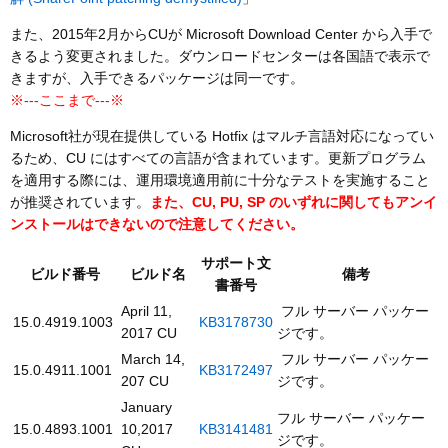
また、2015年2月からCUが Microsoft Download Center から入手で
きるよう変更されました。ダウンロードセンターは各国語で表示で
きますが、入手できるパッケージは同一です。
※---ここまで---※
Microsoft社が現在提供している Hotfix はマルチ言語対応になってい
るため、CU にはすべての言語が含まれています。更新プログラム
を適用する際には、運用環境適用前に十分なテストを実施すること
が推奨されています。
また、CU, PU, SP のいずれに関してもアンイ
ンストールはできないので注意してください。
サポート文
ビルド番号
ビルド名
備考
書番号
April 11,
フル サーバー パッケー
15.0.4919.1003
KB3178730
2017 CU
ジです。
March 14,
フル サーバー パッケー
15.0.4911.1001
KB3172497
207 CU
ジです。
January
フル サーバー パッケー
15.0.4893.1001
10,2017
KB3141481
ジです。