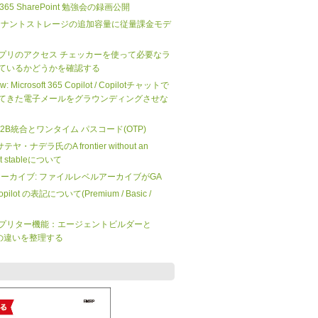
ft 365 SharePoint 勉強会の録画公開
nt のテナントストレージの追加容量に従量課金モデ
プリのアクセス チェッカーを使って必要なラ
ているかどうかを確認する
iew: Microsoft 365 Copilot / Copilotチャットで
てきた電子メールをグラウンディングさせな
 の B2B統合とワンタイム パスコード(OTP)
O サテヤ・ナデラ氏のA frontier without an
not stableについて
 365 アーカイブ: ファイルレベルアーカイブがGA
 Copilot の表記について(Premium / Basic /
プリター機能：エージェントビルダーと
dio の違いを整理する