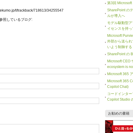
第3回 Microso
SharePoi
b.lekumo.jp/t/trackback/718613/34255547
ルが導入へ
参照しているブログ:
モデル駆動型ア
イセンスを持っ
Microsoft Purv
外部から送られ
いよう制御する
SharePoint
Microsoft CE
ecosystem is 
Microsoft
Microsoft 365
Copilot Chat)
コードインター
Copilot Stu
お勧めの書籍