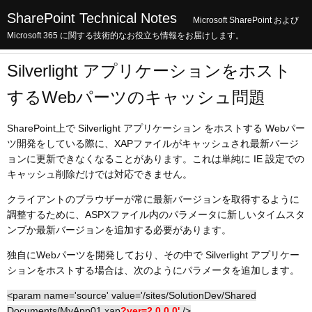
SharePoint Technical Notes
Microsoft SharePoint および
Microsoft 365 に関する技術的なお役立ち情報をお届けします。
Silverlight アプリケーションをホスト
するWebパーツのキャッシュ問題
SharePoint上で Silverlight アプリケーション をホストする Webパー
ツ開発をしている際に、XAPファイルがキャッシュされ最新バージ
ョンに更新できなくなることがあります。これは単純に IE 設定での
キャッシュ削除だけでは対応できません。
クライアントのブラウザーが常に最新バージョンを取得するように
調整するために、ASPXファイル内のパラメータに新しいタイムスタ
ンプか最新バージョンを追加する必要があります。
独自にWebパーツを開発しており、その中で Silverlight アプリケー
ションをホストする場合は、次のようにパラメータを追加します。
<param name='source' value='/sites/SolutionDev/Shared
Documents/MyApp01.xap
?ver=2.0.0.0'
/>