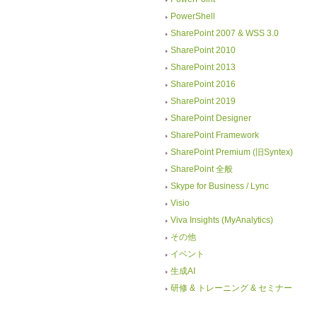
PowerShell
SharePoint 2007 & WSS 3.0
SharePoint 2010
SharePoint 2013
SharePoint 2016
SharePoint 2019
SharePoint Designer
SharePoint Framework
SharePoint Premium (旧Syntex)
SharePoint 全般
Skype for Business / Lync
Visio
Viva Insights (MyAnalytics)
その他
イベント
生成AI
研修 & トレーニング & セミナー