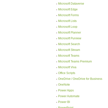
Microsoft Dataverse
Microsoft Edge
Microsoft Forms
Microsoft Lists
Microsoft Loop
Microsoft Planner
Microsoft Purview
Microsoft Search
Microsoft Stream
Microsoft Teams
Microsoft Teams Premium
Microsoft Viva
Office Scripts
OneDrive / OneDrive for Business
OneNote
Power Apps
Power Automate
Power BI
PowerPoint