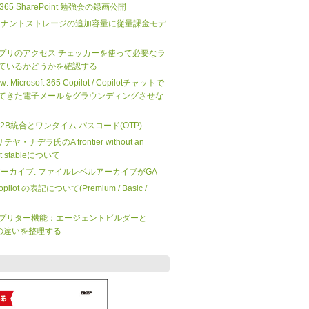
ft 365 SharePoint 勉強会の録画公開
nt のテナントストレージの追加容量に従量課金モデ
プリのアクセス チェッカーを使って必要なラ
ているかどうかを確認する
iew: Microsoft 365 Copilot / Copilotチャットで
てきた電子メールをグラウンディングさせな
 の B2B統合とワンタイム パスコード(OTP)
O サテヤ・ナデラ氏のA frontier without an
not stableについて
 365 アーカイブ: ファイルレベルアーカイブがGA
 Copilot の表記について(Premium / Basic /
プリター機能：エージェントビルダーと
dio の違いを整理する