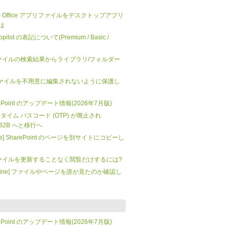
 上の Office アプリファイルをデスクトップアプリ
は
 Copilot の表記について(Premium / Basic /
t: ファイルの検索結果からライブラリ/フォルダー
nt] ファイルを不用意に編集されないように保護し
SharePoint のアップデート情報(2026年7月版)
 ワンタイム パスコード (OTP) が廃止され
tra B2B へと移行へ
mate] SharePoint のページを別サイトにコピーし
t: ファイルを更新することなく閲覧だけするには?
t Online] ファイルやページを誰が見たのか確認し
SharePoint のアップデート情報(2026年7月版)