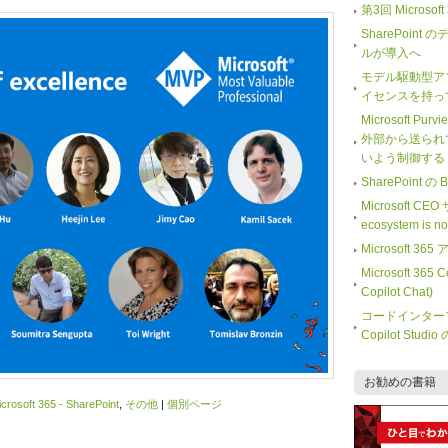
第3回 Microso
SharePoi
ルが導入へ
モデル駆動型ア
イセンスを持っ
Microsoft Purv
外部から送られ
いよう制御する
SharePoint
Microsoft CE
ecosystem is 
Microsoft
Microsoft 365
Copilot Chat)
コードインター
Copilot Stu
お勧めの書籍
crosoft 365 - SharePoint
,
その他
|
個別ページ